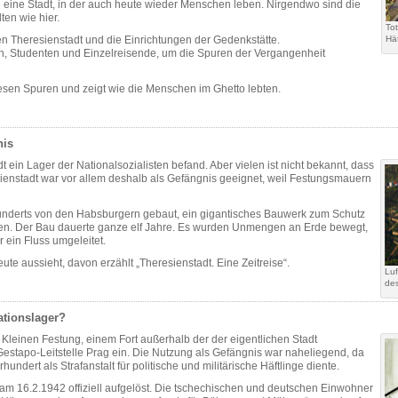
 eine Stadt, in der auch heute wieder Menschen leben. Nirgendwo sind die
ten wie hier.
Tot
 Theresienstadt und die Einrichtungen der Gedenkstätte.
Hä
 Studenten und Einzelreisende, um die Spuren der Vergangenheit
diesen Spuren und zeigt wie die Menschen im Ghetto lebten.
nis
t ein Lager der Nationalsozialisten befand. Aber vielen ist nicht bekannt, dass
sienstadt war vor allem deshalb als Gefängnis geeignet, weil Festungsmauern
nderts von den Habsburgern gebaut, ein gigantisches Bauwerk zum Schutz
ßen. Der Bau dauerte ganze elf Jahre. Es wurden Unmengen an Erde bewegt,
 ein Fluss umgeleitet.
ute aussieht, davon erzählt „Theresienstadt. Eine Zeitreise“.
Luf
des
ationslager?
r Kleinen Festung, einem Fort außerhalb der der eigentlichen Stadt
Gestapo-Leitstelle Prag ein. Die Nutzung als Gefängnis war naheliegend, da
undert als Strafanstalt für politische und militärische Häftlinge diente.
m 16.2.1942 offiziell aufgelöst. Die tschechischen und deutschen Einwohner