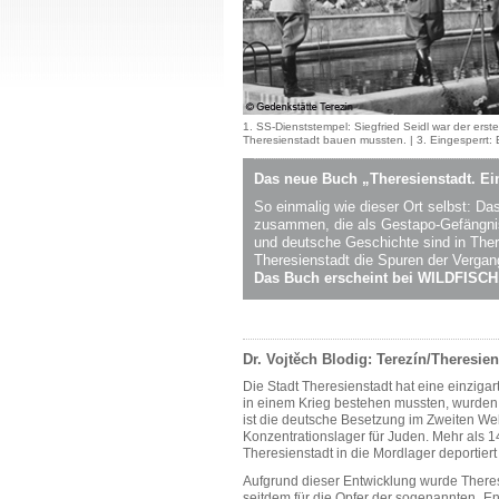
1. SS-Dienststempel: Siegfried Seidl war der er
Theresienstadt bauen mussten. | 3. Eingesperrt:
Das neue Buch „Theresienstadt. Ein
So einmalig wie dieser Ort selbst: Da
zusammen, die als Gestapo-Gefängnis 
und deutsche Geschichte sind in The
Theresienstadt die Spuren der Vergange
Das Buch erscheint bei WILDFISCH,
Dr. Vojtěch Blodig: Terezín/Theresie
Die Stadt Theresienstadt hat eine einziga
in einem Krieg bestehen mussten, wurden d
ist die deutsche Besetzung im Zweiten Wel
Konzentrationslager für Juden. Mehr als 1
Theresienstadt in die Mordlager deportier
Aufgrund dieser Entwicklung wurde Theresi
seitdem für die Opfer der sogenannten „E