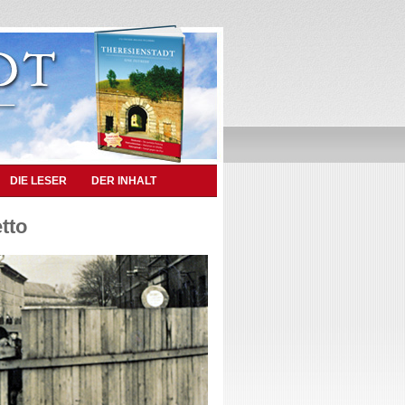
DIE LESER
DER INHALT
tto