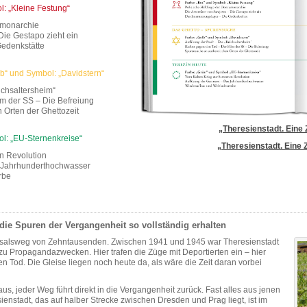
l: „Kleine Festung“
umonarchie
Die Gestapo zieht ein
Gedenkstätte
lb“ und Symbol: „Davidstern“
ichsaltersheim“
lm der SS – Die Befreiung
Orten der Ghettozeit
„Theresienstadt. Eine Z
ol: „EU-Sternenkreise“
„Theresienstadt. Eine Z
n Revolution
s Jahrhunderthochwasser
rbe
die Spuren der Vergangenheit so vollständig erhalten
ksalsweg von Zehntausenden. Zwischen 1941 und 1945 war Theresienstadt
zu Propagandazwecken. Hier trafen die Züge mit Deportierten ein – hier
n Tod. Die Gleise liegen noch heute da, als wäre die Zeit daran vorbei
us, jeder Weg führt direkt in die Vergangenheit zurück. Fast alles aus jenen
ienstadt, das auf halber Strecke zwischen Dresden und Prag liegt, ist im