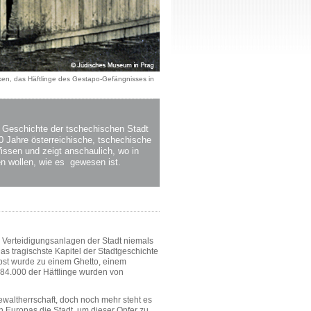
ken, das Häftlinge des Gestapo-Gefängnisses in
le Geschichte der tschechischen Stadt
0 Jahre österreichische, tschechische
ssen und zeigt anschaulich, wo in
ken wollen, wie es gewesen ist.
e Verteidigungsanlagen der Stadt niemals
as tragischste Kapitel der Stadtgeschichte
elbst wurde zu einem Ghetto, einem
 84.000 der Häftlinge wurden von
ewaltherrschaft, doch noch mehr steht es
 Europas die Stadt, um dieser Opfer zu