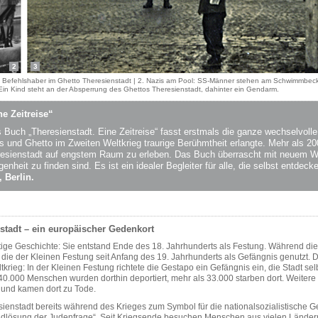
ste Befehlshaber im Ghetto Theresienstadt | 2. Nazis am Pool: SS-Männer stehen am Schwimmbec
 Ein Kind steht an der Absperrung des Ghettos Theresienstadt, dahinter ein Gendarm.
e Zeitreise“
s Buch „Theresienstadt. Eine Zeitreise“ fasst erstmals die ganze wechselvol
und Ghetto im Zweiten Weltkrieg traurige Berühmtheit erlangte. Mehr als 20
resienstadt auf engstem Raum zu erleben. Das Buch überrascht mit neuem Wi
nheit zu finden sind. Es ist ein idealer Begleiter für alle, die selbst entdec
 Berlin.
nstadt – ein europäischer Gedenkort
rtige Geschichte: Sie entstand Ende des 18. Jahrhunderts als Festung. Während di
ie der Kleinen Festung seit Anfang des 19. Jahrhunderts als Gefängnis genutzt. D
tkrieg: In der Kleinen Festung richtete die Gestapo ein Gefängnis ein, die Stadt s
40.000 Menschen wurden dorthin deportiert, mehr als 33.000 starben dort. Weitere
t und kamen dort zu Tode.
enstadt bereits während des Krieges zum Symbol für die nationalsozialistische G
ndlösung der Judenfrage“. Seit Kriegsende besuchen Menschen aus vielen Ländern