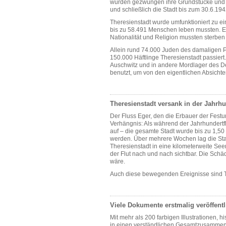
wurden gezwungen ihre Grundstücke und
und schließlich die Stadt bis zum 30.6.194
Theresienstadt wurde umfunktioniert zu e
bis zu 58.491 Menschen leben mussten. Es
Nationalität und Religion mussten sterbe
Allein rund 74.000 Juden des damaligen P
150.000 Häftlinge Theresienstadt passier
Auschwitz und in andere Mordlager des D
benutzt, um von den eigentlichen Absichte
Theresienstadt versank in der Jahrhu
Der Fluss Eger, den die Erbauer der Fest
Verhängnis: Als während der Jahrhundertflu
auf – die gesamte Stadt wurde bis zu 1,50
werden. Über mehrere Wochen lag die Sta
Theresienstadt in eine kilometerweite S
der Flut nach und nach sichtbar. Die Sc
wäre.
Auch diese bewegenden Ereignisse sind Th
Viele Dokumente erstmalig veröffentl
Mit mehr als 200 farbigen Illustrationen, h
in einen verständlichen Gesamtzusammenha