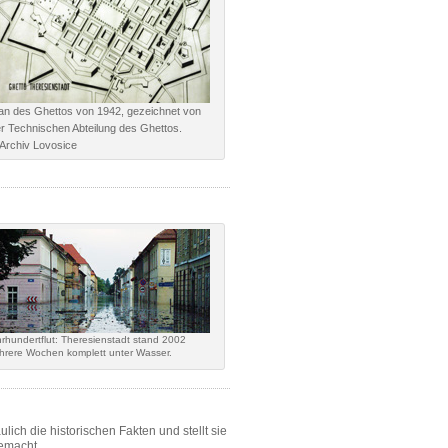
an des Ghettos von 1942, gezeichnet von
r Technischen Abteilung des Ghettos.
Archiv Lovosice
rhundertflut: Theresienstadt stand 2002
hrere Wochen komplett unter Wasser.
lich die historischen Fakten und stellt sie
emacht.