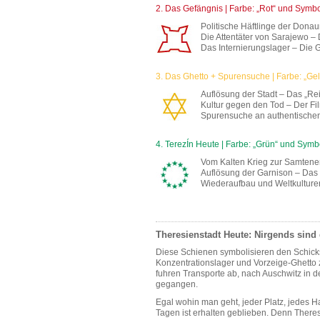
2. Das Gefängnis | Farbe: „Rot“ und Symbo
Politische Häftlinge der Dona
Die Attentäter von Sarajewo – 
Das Internierungslager – Die 
3. Das Ghetto + Spurensuche | Farbe: „Ge
Auflösung der Stadt – Das „Re
Kultur gegen den Tod – Der Fi
Spurensuche an authentischen 
4. TerezÍn Heute | Farbe: „Grün“ und Symb
Vom Kalten Krieg zur Samtene
Auflösung der Garnison – Da
Wiederaufbau und Weltkulture
Theresienstadt Heute: Nirgends sind 
Diese Schienen symbolisieren den Schic
Konzentrationslager und Vorzeige-Ghetto 
fuhren Transporte ab, nach Auschwitz in de
gegangen.
Egal wohin man geht, jeder Platz, jedes Ha
Tagen ist erhalten geblieben. Denn Theres