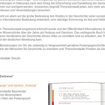
cklungen in Osteuropa nach dem Krieg die Erforschung und Darstellung der damal
hren nun korrigiert werden. Inzwischen begrüßt Theresienstadt jedes Jahr mehr a
 befassen und Veranstaltungen besuchen.
eht vor allem auf die große Bedeutung des Ghettos in der Geschichte vieler europ
 internationaler Bedeutung entwickelt, eine ständige Erinnerung an Not und Helde
 Theresienstadt eingehend erforscht wurde und der Öffentlichkeit Informationen da
e Wissenslücke über die Jahre als Festung und Garnison. Das vorliegende Buch hat
eres Verständnis der Geschichte dieses Ortes zu vermitteln und zu erläutern, wie 
end der deutschen Besetzung kam.
emühungen vor Ort, die zeitweilig in Vergessenheit geratene Festungsgeschichte w
ein der Menschen für Geschichte zu erweitern und Theresienstadts Position als G
enkstätte Terezín
Zeitreise“
range“ und Symbol: „Festung“
ienstadts Baumeister
ische Minensystem
 Orten der Festungszeit