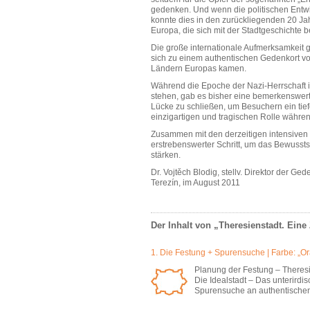
gedenken. Und wenn die politischen Entwi
konnte dies in den zurückliegenden 20 Ja
Europa, die sich mit der Stadtgeschichte
Die große internationale Aufmerksamkeit g
sich zu einem authentischen Gedenkort von
Ländern Europas kamen.
Während die Epoche der Nazi-Herrschaft in
stehen, gab es bisher eine bemerkenswert
Lücke zu schließen, um Besuchern ein tief
einzigartigen und tragischen Rolle währ
Zusammen mit den derzeitigen intensiven B
erstrebenswerter Schritt, um das Bewussts
stärken.
Dr. Vojtěch Blodig, stellv. Direktor der Ged
Terezín, im August 2011
Der Inhalt von „Theresienstadt. Eine 
1. Die Festung + Spurensuche | Farbe: „O
Planung der Festung – Theres
Die Idealstadt – Das unterird
Spurensuche an authentischen