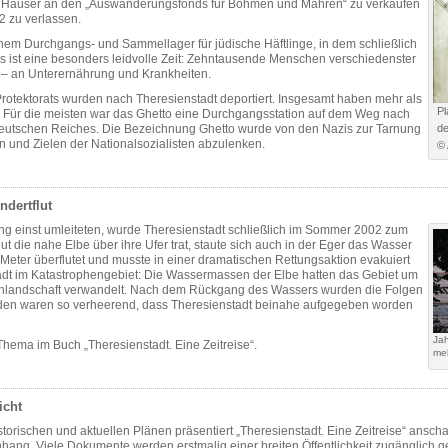
 Häuser an den „Auswanderungsfonds für Böhmen und Mähren“ zu verkaufen
2 zu verlassen.
inem Durchgangs- und Sammellager für jüdische Häftlinge, in dem schließlich
 ist eine besonders leidvolle Zeit: Zehntausende Menschen verschiedenster
n – an Unterernährung und Krankheiten.
rotektorats wurden nach Theresienstadt deportiert. Insgesamt haben mehr als
Pl
t. Für die meisten war das Ghetto eine Durchgangsstation auf dem Weg nach
eutschen Reiches. Die Bezeichnung Ghetto wurde von den Nazis zur Tarnung
de
n und Zielen der Nationalsozialisten abzulenken.
© 
ndertflut
ung einst umleiteten, wurde Theresienstadt schließlich im Sommer 2002 zum
t die nahe Elbe über ihre Ufer trat, staute sich auch in der Eger das Wasser
 Meter überflutet und musste in einer dramatischen Rettungsaktion evakuiert
dt im Katastrophengebiet: Die Wassermassen der Elbe hatten das Gebiet um
eenlandschaft verwandelt. Nach dem Rückgang des Wassers wurden die Folgen
häden waren so verheerend, dass Theresienstadt beinahe aufgegeben worden
Jah
ema im Buch „Theresienstadt. Eine Zeitreise“.
me
icht
istorischen und aktuellen Plänen präsentiert „Theresienstadt. Eine Zeitreise“ anschau
ng. Viele Dokumente werden erstmalig einer breiten Öffentlichkeit zugänglich g