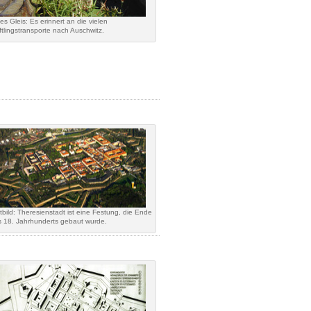
es Gleis: Es erinnert an die vielen
ftlingstransporte nach Auschwitz.
tbild: Theresienstadt ist eine Festung, die Ende
 18. Jahrhunderts gebaut wurde.