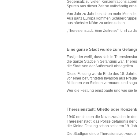
Gegensatz zu vielen Konzentrationslagern
Spuren aus dieser Zeit so vollständig erhal
Von Jahr zu Jahr besuchen mehr Menschen
Aus ganz Europa kommen Schülergruppen,
aus nächster Nähe zu untersuchen.
„Theresienstadt. Eine Zeitreise“ führt zu 
Eine ganze Stadt wurde zum Gefäng
Fast jeder weiß, dass sich in Theresienstad
die ganze Stadt ein Gefängnis war. There
die Stadt von der Außenwelt abriegelten.
Diese Festung wurde Ende des 18. Jahrhu
vor einer befürchteten Invasion aus Preu
Millionen von Steinen vermauert und sogar
Wer die Festung einst baute und wie sie he
Theresienstadt: Ghetto oder Konzent
1940 errichteten die Nazis zunächst in de
Theresienstadt, das Polizeigefängnis der 
die Kleine Festung schon seit dem 19. Jahrh
Die Stadtgemeinde Theresienstadt wurde a